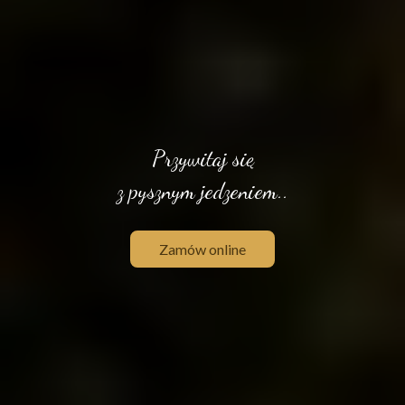
P
r
z
y
w
i
t
a
j
s
i
ę
z
p
y
s
z
n
y
m
j
e
d
z
e
n
i
e
m
.
.
Zamów online